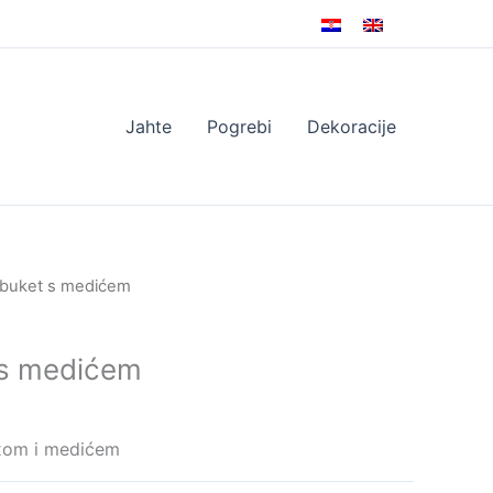
Jahte
Pogrebi
Dekoracije
 buket s medićem
 s medićem
exom i medićem