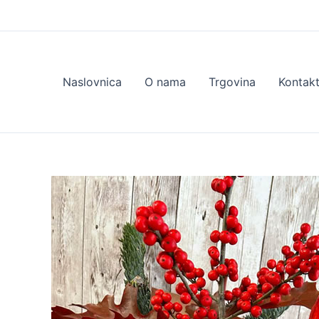
Skip
to
content
Naslovnica
O nama
Trgovina
Kontak