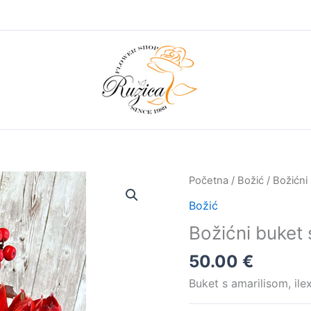
t
Početna
/
Božić
/ Božićni
Božić
Božićni buket
50.00
€
Buket s amarilisom, il