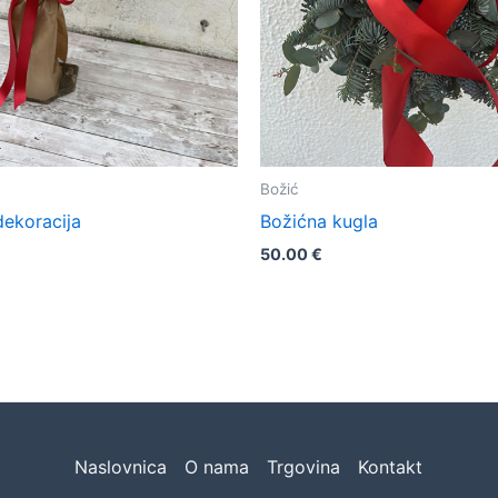
Božić
dekoracija
Božićna kugla
50.00
€
Naslovnica
O nama
Trgovina
Kontakt