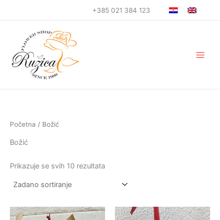
Skip
+385 021 384 123
to
content
Početna
/ Božić
Božić
Prikazuje se svih 10 rezultata