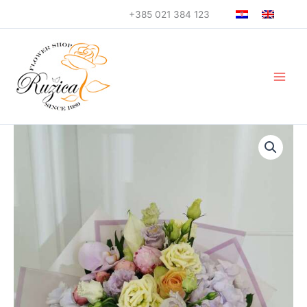
Skip
+385 021 384 123
to
content