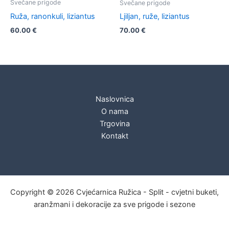
Svečane prigode
Svečane prigode
Ruža, ranonkuli, liziantus
Ljiljan, ruže, liziantus
60.00
€
70.00
€
Naslovnica
O nama
Trgovina
Kontakt
Copyright © 2026 Cvjećarnica Ružica - Split - cvjetni buketi,
aranžmani i dekoracije za sve prigode i sezone