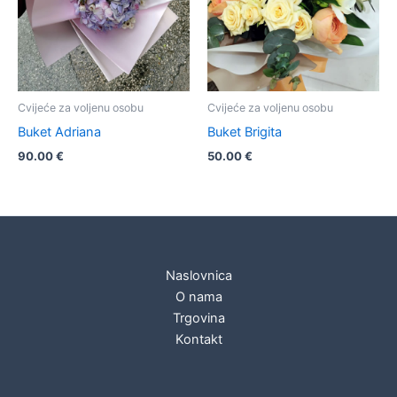
Cvijeće za voljenu osobu
Cvijeće za voljenu osobu
Buket Adriana
Buket Brigita
90.00
€
50.00
€
Naslovnica
O nama
Trgovina
Kontakt