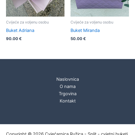
Cvijeće za voljenu osobu
Cvijeće za voljenu osobu
Buket Adriana
Buket Miranda
90.00
€
50.00
€
Naslovnica
O nama
Trgovina
Kontakt
Copyright © 2026 Cvjećarnica Ružica - Split - cvjetni buketi,