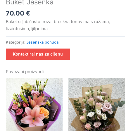
Buket Jasenka
70.00
€
Buket u ljubičasto, roza, breskva tonovima s ružama,
lizaintusima, ljiljanima
Kategorija:
Jesenska ponuda
Kontaktiraj nas za cijenu
Povezani proizvodi