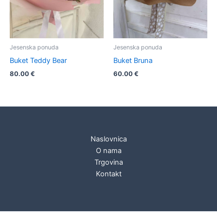
Jesenska ponuda
Jesenska ponuda
Buket Teddy Bear
Buket Bruna
80.00
€
60.00
€
Naslovnica
O nama
Trgovina
Kontakt