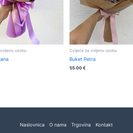
 voljenu osobu
Cvijeće za voljenu osobu
ljana
Buket Petra
55.00
€
Naslovnica
O nama
Trgovina
Kontakt