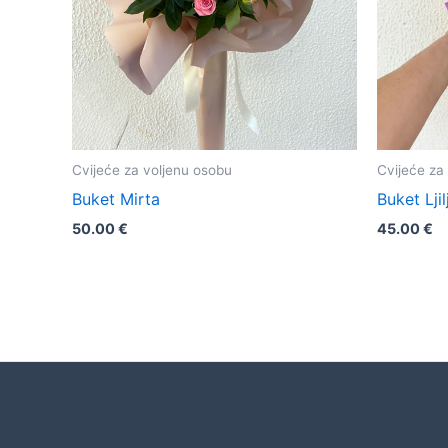
Cvijeće za voljenu osobu
Cvijeće za
Buket Mirta
Buket Lji
50.00
€
45.00
€