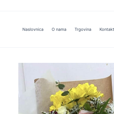
Skip
to
content
Naslovnica
O nama
Trgovina
Kontak