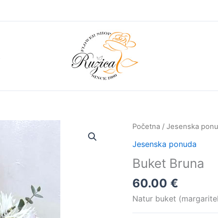
t
Početna
/
Jesenska pon
Jesenska ponuda
Buket Bruna
60.00
€
Natur buket (margaritele