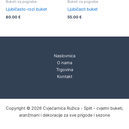
Buketi za pogrebe
Buketi za pogrebe
Ljubičasto-rozi buket
Ljubičasti buket
80.00
€
55.00
€
Naslovnica
O nama
Trgovina
Kontakt
Copyright © 2026 Cvjećarnica Ružica - Split - cvjetni buketi,
aranžmani i dekoracije za sve prigode i sezone