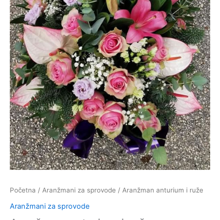
Početna
/
Aranžmani za sprovode
/ Aranžman anturium i ruže
Aranžmani za sprovode