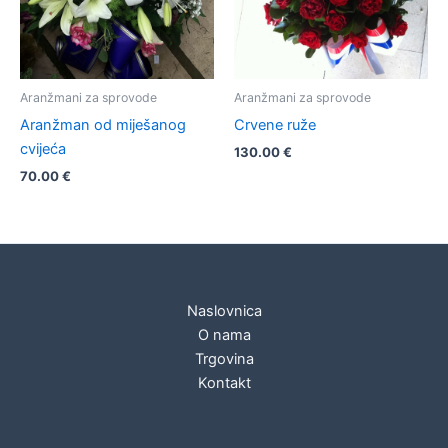
Aranžmani za sprovode
Aranžmani za sprovode
Aranžman od miješanog
Crvene ruže
cvijeća
130.00
€
70.00
€
Naslovnica
O nama
Trgovina
Kontakt