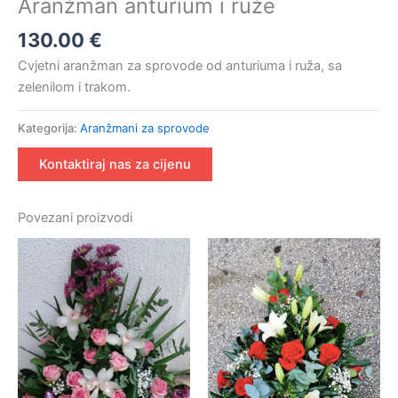
Aranžman anturium i ruže
130.00
€
Cvjetni aranžman za sprovode od anturiuma i ruža, sa
zelenilom i trakom.
Kategorija:
Aranžmani za sprovode
Kontaktiraj nas za cijenu
Povezani proizvodi